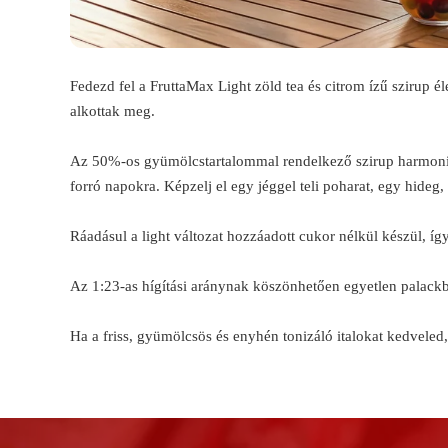
Fedezd fel a FruttaMax Light zöld tea és citrom ízű szirup 
alkottak meg.
Az 50%-os gyümölcstartalommal rendelkező szirup harmonikusa
forró napokra. Képzelj el egy jéggel teli poharat, egy hideg,
Ráadásul a light változat hozzáadott cukor nélkül készül, 
Az 1:23-as hígítási aránynak köszönhetően egyetlen palackból
Ha a friss, gyümölcsös és enyhén tonizáló italokat kedveled,