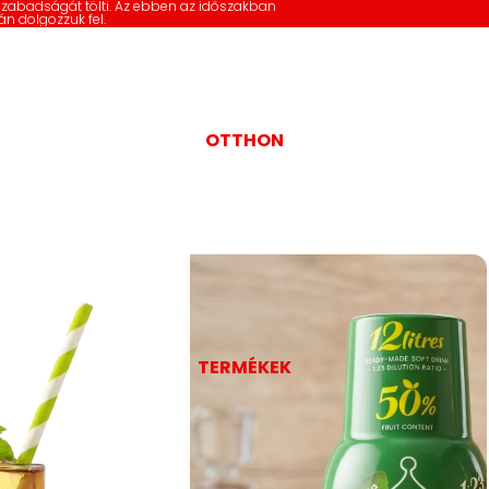
szabadságát tölti. Az ebben az időszakban
án dolgozzuk fel.
OTTHON
TERMÉKEK