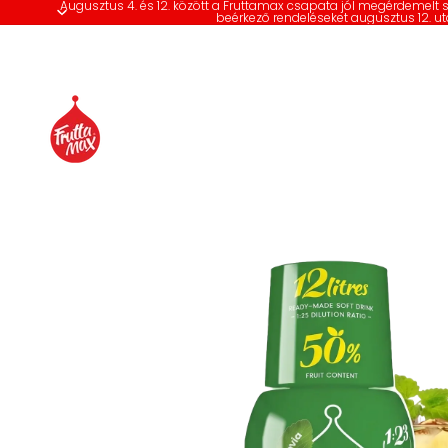
Augusztus 4. és 12. között a Fruttamax csapata jól megérdemelt 
beérkező rendeléseket augusztus 12. ut