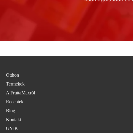
Otthon
Termékek
A FruttaMaxról
Adatvédelmi szabályzat
Receptek
Szolgáltatási feltételek
Blog
Szállítási szabályzat
Kontakt
Kapcsolattartási adatok
GYIK
Jogi közlemény