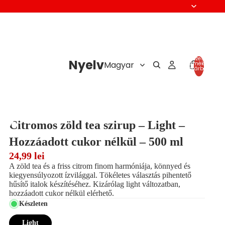
Összes
Nyelv
termék a
kosárban:
0
Citromos zöld tea szirup – Light –
Hozzáadott cukor nélkül – 500 ml
24,99 lei
A zöld tea és a friss citrom finom harmóniája, könnyed és
kiegyensúlyozott ízvilággal. Tökéletes választás pihentető
hűsítő italok készítéséhez. Kizárólag light változatban,
hozzáadott cukor nélkül elérhető.
Készleten
Light