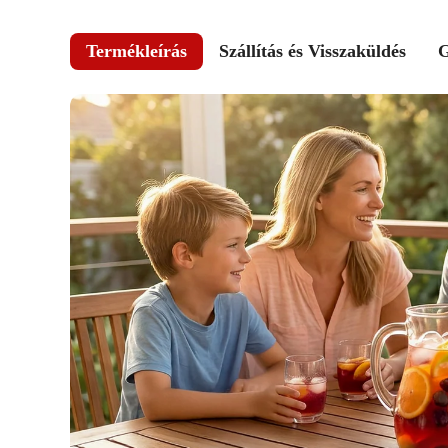
Termékleírás
Szállítás és Visszaküldés
G