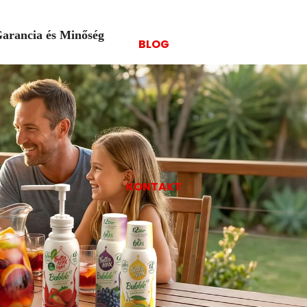
arancia és Minőség
BLOG
KONTAKT