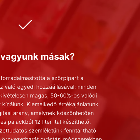
l vagyunk másak?
forradalmasította a szörpipart a
z való egyedi hozzáállásával: minden
kivételesen magas, 50-60%-os valódi
 kínálunk. Kiemelkedő értékajánlatunk
gítási arány, amelynek köszönhetően
s palackból 12 liter ital készíthető,
ettudatos szemléletünk fenntartható
környezetbarát gyártási módszerekben