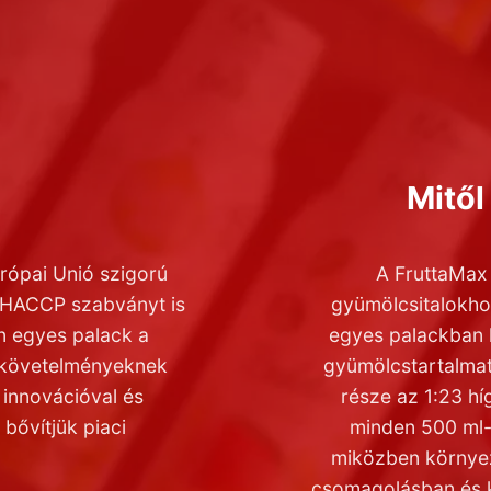
Mitő
ópai Unió szigorú
A FruttaMax 
a HACCP szabványt is
gyümölcsitalokho
en egyes palack a
egyes palackban 
 követelményeknek
gyümölcstartalmat
 innovációval és
része az 1:23 hí
bővítjük piaci
minden 500 ml-e
miközben környez
csomagolásban és 