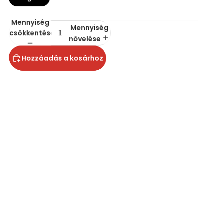
Mennyiség
Mennyiség
csökkentése
növelése
Hozzáadás a kosárhoz