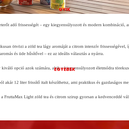
GYIK
életerőt adó frissességét – egy kiegyensúlyozott és modern kombináció, 
n ötvözi a zöld tea lágy aromáját a citrom intenzív frissességével, íg
 aromás és üde hűsítővel – ez az ideális választás a nyárra.
így kiváló opció azok számára, akik a kiegyensúlyozott életmódra törek
EGYEBEK
 akár 12 liter frissítő italt készíthetsz, ami praktikus és gazdaságos me
 a FruttaMax Light zöld tea és citrom szirup gyorsan a kedvenceddé váli