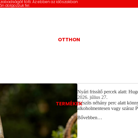
szabadságát tölti. Az ebben az időszakban
án dolgozzuk fel.
OTTHON
Nyári frissítő percek alatt: Hu
2026. július 27.
TERMÉKEK
Készíts néhány perc alatt kön
alkoholmentesen vagy száraz P
Bővebben…