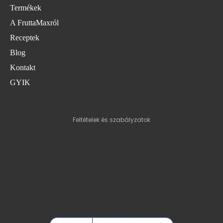
Termékek
A FruttaMaxról
Adatvédelmi szabályzat
Receptek
Szolgáltatási feltételek
Blog
Szállítási szabályzat
Kontakt
Kapcsolattartási adatok
GYIK
Jogi közlemény
Visszatérítési szabályzat
Feltételek és szabályzatok