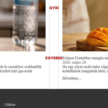
GYIK
EGYEBEK
Trópusi FruttaMax mangós moc
2026. május 29.
sabb és személyre szabhatóbb
Ha egy olyan nyári italra vágy
zített házi gin-tonik
koktélbárok hangulatát idézi, 
Bővebben…
Otthon