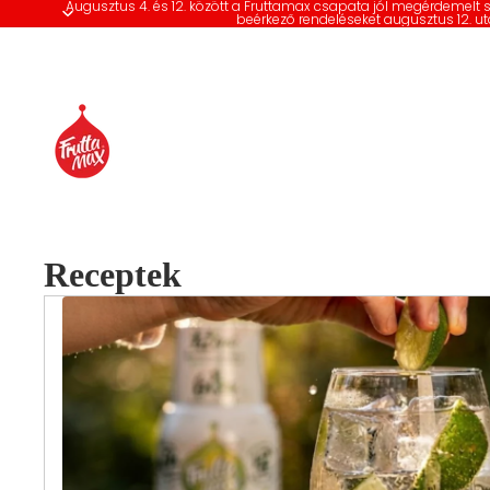
Augusztus 4. és 12. között a Fruttamax csapata jól megérdemelt 
beérkező rendeléseket augusztus 12. ut
Receptek