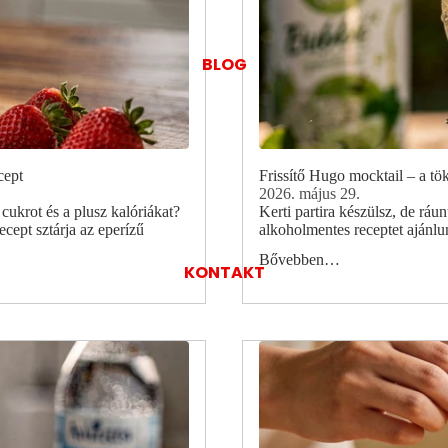
BLOG
cept
Frissítő Hugo mocktail – a tö
2026. május 29.
cukrot és a plusz kalóriákat?
Kerti partira készülsz, de ráun
ecept sztárja az eperízű
alkoholmentes receptet ajánl
Bővebben…
KONTAKT