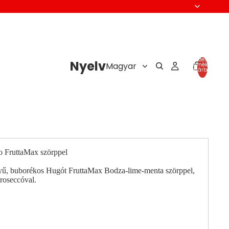
Összes
Nyelv
termék a
kosárban:
0
go FruttaMax szörppel
nyű, buborékos Hugót FruttaMax Bodza-lime-menta szörppel,
roseccóval.