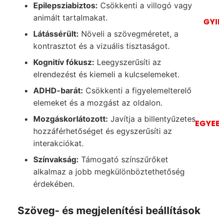
Epilepsziabiztos:
Csökkenti a villogó vagy
animált tartalmakat.
GYI
Látássérült:
Növeli a szövegméretet, a
kontrasztot és a vizuális tisztaságot.
Kognitív fókusz:
Leegyszerűsíti az
elrendezést és kiemeli a kulcselemeket.
ADHD-barát:
Csökkenti a figyelemelterelő
elemeket és a mozgást az oldalon.
Mozgáskorlátozott:
Javítja a billentyűzetes
EGYE
hozzáférhetőséget és egyszerűsíti az
interakciókat.
Színvakság:
Támogató színszűrőket
alkalmaz a jobb megkülönböztethetőség
érdekében.
Szöveg- és megjelenítési beállítások