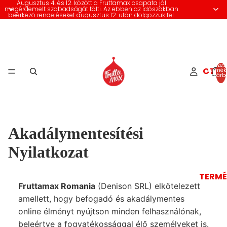
Augusztus 4. és 12. között a Fruttamax csapata jól
megérdemelt szabadságát tölti. Az ebben az időszakban
beérkező rendeléseket augusztus 12. után dolgozzuk fel.
Összes
OTTH
termék
kosárb
0
Akadálymentesítési
Nyilatkozat
TERMÉ
Fruttamax Romania
(Denison SRL) elkötelezett
amellett, hogy befogadó és akadálymentes
online élményt nyújtson minden felhasználónak,
beleértve a fogyatékossággal élő személyeket is.