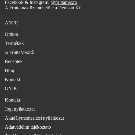
Facebook & Instagram:
@fruttamaxro
A Fruttamax üzemeltetője a Denison Kft.
ANPC
Otthon
Termékek
A FruttaMaxról
Receptek
Blog
Kontakt
GYIK
Kontakt
Jogi nyilatkozat
Adatvédelmi szabályzat
Akadálymentesítési nyilatkozat
Szolgáltatási feltételek
Adatvédelmi tájékoztató
Szállítási szabályzat