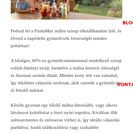
BLO
Fedezd fel a FruttaMax málna szirup ellenállhatatlan ízét, és
élvezd a napérlelte gyümölcsök frissességét minden
pohárban!
A bőséges, 60%-os gyümölcstartalommal rendelkező szirup
valódi élményt nyújt, kiemelve a málna intenzív édességét
és finoman aromás illatát. Minden korty tele van zamattal,
így tökéletes választás azoknak, akik szeretik a gyümölcsös
KONT
és frissítő italokat.
Készíts gyorsan egy hűsítő málna-limonádét, vagy alkoss
látványos koktélokat a forró nyári napokra. Kiválóan illik
szénsavmentes és szénsavas vízhez is, így ideális választás
partikhoz, baráti találkozókhoz vagy szabadtéri