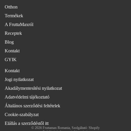
Otthon
Termékek
A FruttaMaxról
Receptek
Blog
Kontakt
GYIK
Kontakt
Jogi nyilatkozat
Adatvédelmi szabályzat
Akadálymentesítési nyilatkozat
Szolgáltatási feltételek
Adatvédelmi tájékoztató
Szállítási szabályzat
Általános szerződési feltételek
Kapcsolattartási adatok
Cookie-szabályzat
Jogi közlemény
Visszatérítési szabályzat
Elállás a szerződéstől itt
© 2026
Fruttamax Romania
, Szolgáltató: Shopify