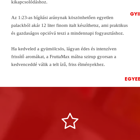
kikapcsolódáshoz.
GYI
Az 1:23-as hígítási aránynak köszönhetően egyetlen
palackból akár 12 liter finom italt készíthetsz, ami praktikus
és gazdaságos opcióvá teszi a mindennapi fogyasztáshoz.
Ha kedveled a gyümölcsös, lágyan édes és intenzíven
frissítő aromákat, a FruttaMax málna szirup gyorsan a
kedvenceddé válik a telt ízű, friss élményekhez.
EGYE