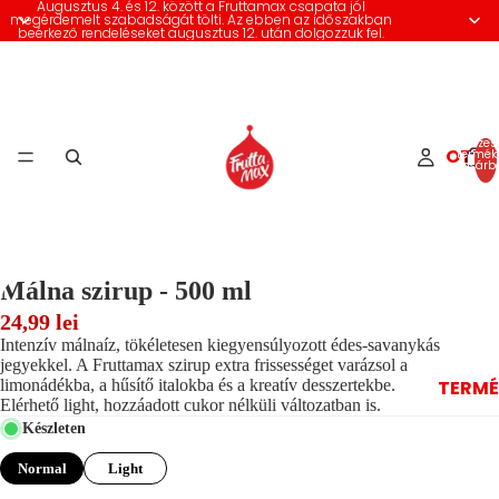
Augusztus 4. és 12. között a Fruttamax csapata jól
megérdemelt szabadságát tölti. Az ebben az időszakban
beérkező rendeléseket augusztus 12. után dolgozzuk fel.
Összes
OTTH
termék
kosárb
0
Málna szirup - 500 ml
24,99 lei
Intenzív málnaíz, tökéletesen kiegyensúlyozott édes-savanykás
jegyekkel. A Fruttamax szirup extra frissességet varázsol a
limonádékba, a hűsítő italokba és a kreatív desszertekbe.
TERMÉ
Elérhető light, hozzáadott cukor nélküli változatban is.
Készleten
Normal
Light