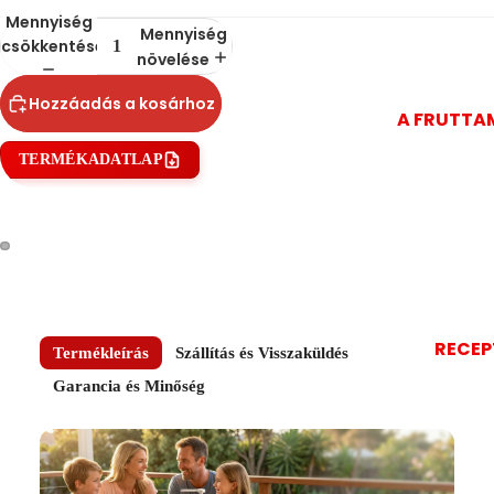
Mennyiség
Mennyiség
csökkentése
növelése
Hozzáadás a kosárhoz
A FRUTTA
TERMÉKADATLAP
RECEP
Termékleírás
Szállítás és Visszaküldés
Garancia és Minőség