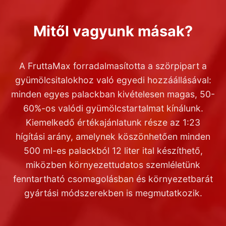
Mitől vagyunk másak?
A FruttaMax forradalmasította a szörpipart a
gyümölcsitalokhoz való egyedi hozzáállásával:
minden egyes palackban kivételesen magas, 50-
60%-os valódi gyümölcstartalmat kínálunk.
Kiemelkedő értékajánlatunk része az 1:23
hígítási arány, amelynek köszönhetően minden
500 ml-es palackból 12 liter ital készíthető,
miközben környezettudatos szemléletünk
fenntartható csomagolásban és környezetbarát
gyártási módszerekben is megmutatkozik.