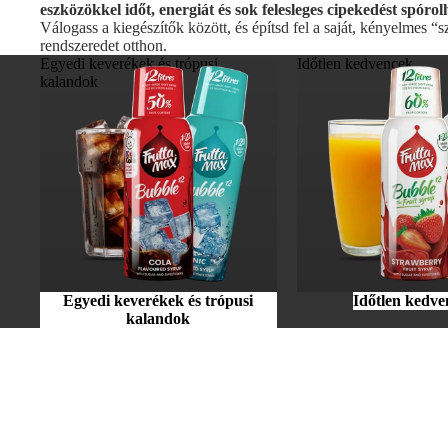
eszközökkel időt, energiát és sok felesleges cipekedést spóro
Válogass a kiegészítők között, és építsd fel a saját, kényelmes “s
rendszeredet otthon.
Egyedi keverékek és trópusi
Időtlen kedvencek
kalandok
Egyedi keverékek és trópusi
Időtlen kedv
kalandok