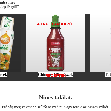
lhatsz meg
.
zörp & grill”
Chimax chili szószok
Tutti Juice It
A FRUTTAMAXRÓL
encek
Chimax chili szószok
Tut
RECEPTEK
Nincs találat.
Próbálj meg kevesebb szűrőt használni, vagy
töröld az összes szűrőt
.