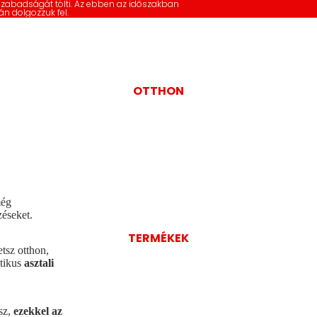
szabadságát tölti. Az ebben az időszakban
án dolgozzuk fel.
OTTHON
még
zéseket.
TERMÉKEK
etsz otthon,
tikus
asztali
sz,
ezekkel az