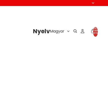
Összes
Nyelv
termék a
kosárban:
0