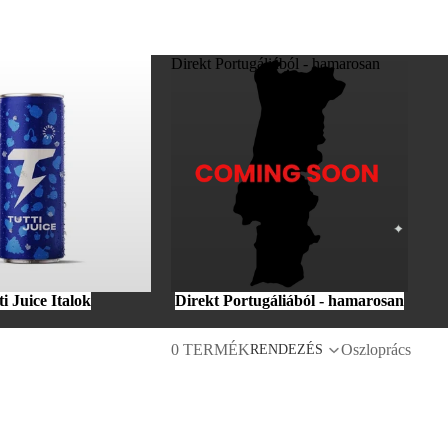
alok
Direkt Portugáliából - hamarosan
ti Juice Italok
Direkt Portugáliából - hamarosan
0 TERMÉK
Oszloprács
RENDEZÉS