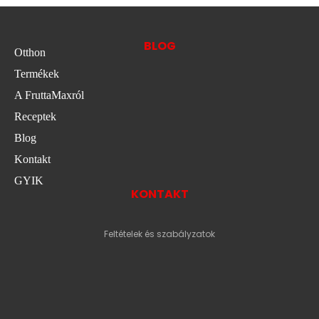
BLOG
Otthon
Termékek
A FruttaMaxról
Adatvédelmi szabályzat
Receptek
Szolgáltatási feltételek
Blog
Szállítási szabályzat
Kontakt
Kapcsolattartási adatok
GYIK
Jogi közlemény
KONTAKT
Visszatérítési szabályzat
Feltételek és szabályzatok