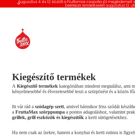
Augusztus 4. és 12. között a Fruttamax csapata jól megérdemelt 
beérkező rendeléseket augusztus 12. ut
Kiegészítő termékek
A
Kiegészítő termékek
kategóriában mindent megtalálsz, ami 
kényelmesebbé és élvezetesebbé teszi a szörpözést és a közös fő
Itt vár rád a
szódagép szett
, amivel bármikor friss szódát készíth
a
FruttaMax szörppumpa
a pontos adagoláshoz, valamint prak
grillek,
grill eszközök és kiegészítők
a kerti sütögetésekhez.
Ha nem csak az ízekre, hanem a konyhai és kerti rutinra is figyel