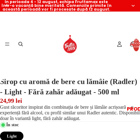
În perioada 4 - 12 august, echipa Fruttamax este
într-o vacanță bine meritată. Comenzile primite în
această perioadă vor fi procesate după 12 august.
Total
AC
artico
în coș:
0
Sirop cu aromă de bere cu lămâie (Radler)
- Light - Fără zahăr adăugat - 500 ml
24,99 lei
Gust răcoritor inspirat din combinația de bere și lămâie acrișoară – o
PRO
experiență fără alcool, cu profil similar unui Radler autentic. Disponibil
doar în variantă light, fără zahăr adăugat.
În stoc
Light