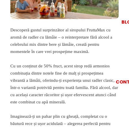
BL
Descoperă gustul surprinzător al siropului FruttaMax cu
aromă de radler cu lămâie – o reinterpretare fără alcool a
celebrului mix dintre bere și lămâie, creată pentru
momentele în care vrei prospețime maximă.
Cu un conținut de 50% fruct, acest sirop redă armonios
combinația dintre notele fine de malț și prospețimea
vibrantă a lămâii, oferindu-ți experiența unui radler clasic,
CON
într-o variantă potrivită pentru toată familia. Fără alcool, dar
cu același caracter răcoritor și ușor efervescent atunci când
este combinat cu apă minerală.
Imaginează-ți un pahar plin cu gheață, completat cu o
băutură rece și ușor acidulată – alegerea perfectă pentru