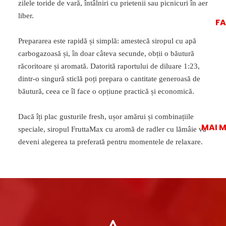
zilele toride de vară, întâlniri cu prietenii sau picnicuri în aer
liber.
F
Prepararea este rapidă și simplă: amestecă siropul cu apă
carbogazoasă și, în doar câteva secunde, obții o băutură
răcoritoare și aromată. Datorită raportului de diluare 1:23,
dintr-o singură sticlă poți prepara o cantitate generoasă de
băutură, ceea ce îl face o opțiune practică și economică.
Dacă îți plac gusturile fresh, ușor amărui și combinațiile
MAI 
speciale, siropul FruttaMax cu aromă de radler cu lămâie va
deveni alegerea ta preferată pentru momentele de relaxare.