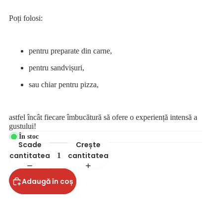
Poți folosi:
pentru preparate din carne,
pentru sandvișuri,
sau chiar pentru pizza,
astfel încât fiecare îmbucătură să ofere o experiență intensă a
gustului!
În stoc
Scade
Crește
cantitatea
cantitatea
Adaugă în coș