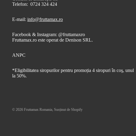
Telefon: 0724 324 424
E-mail:
info@fruttamax.ro
Facebook & Instagram: @fruttamaxro
Fruttamax.ro este operat de Denison SRL.
ANPC
*Eligibilitatea siropurilor pentru promoția 4 siropuri în coş, unul
la 50%.
© 2026
Fruttamax Romania
, Susținut de Shopify