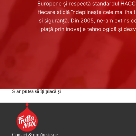
Europene și respectă standardul HACC
fiecare sticlă îndeplinește cele mai înalt
și siguranță. Din 2005, ne-am extins c
piață prin inovație tehnologică și dez
S-ar putea să îți placă și
Contact & urmărește-ne