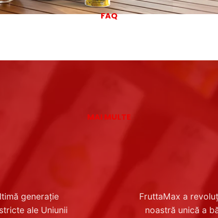
FAQ
MAI MULTE
ltimă generație
FruttaMax a revoluț
ricte ale Uniunii
noastră unică a bă