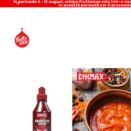
În perioada 4 - 12 august, echipa Fruttamax este într-o v
în această perioadă vor fi procesat