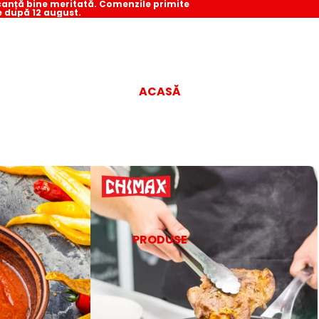
acanță bine meritată. Comenzile primite
e după 12 august.
ACASĂ
PRODUSE