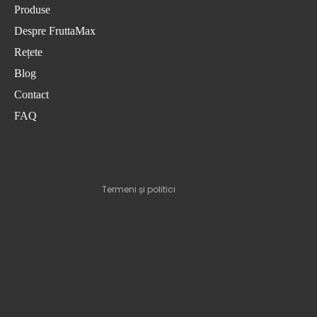
Produse
Despre FruttaMax
Rețete
Politica de confidențialitate
Blog
Termeni de utilizare
Contact
Politica de expediere
FAQ
Informații de contact
Aviz legal
Politica de rambursare
Termeni și politici