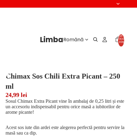
Total
Limba
articole
în coș:
0
Chimax Sos Chili Extra Picant – 250
ml
24,99 lei
Sosul Chimax Extra Picant vine în ambalaj de 0,25 litri și este
un accesoriu indispensabil pentru orice masă a iubitorilor de
arome picante!
Acest sos iute din ardei este alegerea perfectă pentru servire la
masă sau ca dip.