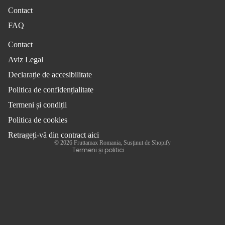
Contact
FAQ
Contact
Aviz Legal
Politica de confidențialitate
Declarație de accesibilitate
Termeni de utilizare
Politica de confidențialitate
Politica de expediere
Termeni și condiții
Informații de contact
Politica de cookies
Aviz legal
Politica de rambursare
Retrageți-vă din contract aici
© 2026
Fruttamax Romania
, Susținut de Shopify
Termeni și politici