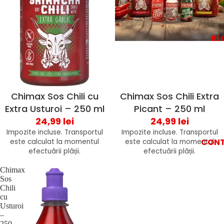
BL
Chimax Sos Chili cu
Chimax Sos Chili Extra
Extra Usturoi – 250 ml
Picant – 250 ml
24,99 lei
24,99 lei
Impozite incluse. Transportul
Impozite incluse. Transportul
CON
este calculat la momentul
este calculat la momentul
efectuării plății.
efectuării plății.
Chimax
Sos
Chili
cu
Usturoi
–
250