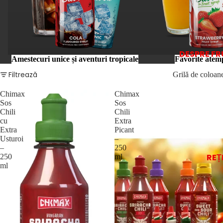
DESPRE F
Amestecuri unice și aventuri tropicale
Favorite atem
Filtrează
Grilă de coloan
Chimax
Chimax
Sos
Sos
Chili
Chili
cu
Extra
Extra
Picant
Usturoi
–
–
250
REȚ
250
ml
ml