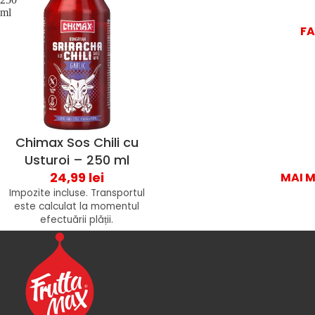
ml
F
Chimax Sos Chili cu
Usturoi – 250 ml
24,99 lei
MAI 
Impozite incluse. Transportul
este calculat la momentul
efectuării plății.