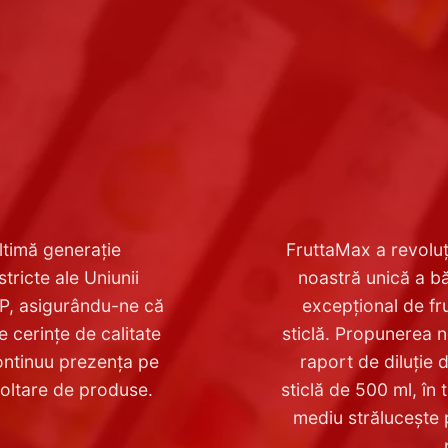
ltimă generație
FruttaMax a revoluț
ricte ale Uniunii
noastră unică a bă
P, asigurându-ne că
excepțional de fr
e cerințe de calitate
sticlă. Propunerea 
ontinuu prezența pe
raport de diluție d
voltare de produse.
sticlă de 500 ml, în
mediu strălucește 