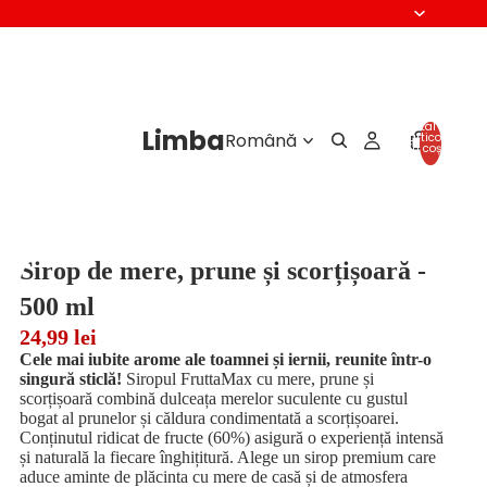
Total
Limba
articole
în coș:
0
Sirop de mere, prune și scorțișoară -
500 ml
24,99 lei
Cele mai iubite arome ale toamnei și iernii, reunite într-o
singură sticlă!
Siropul FruttaMax cu mere, prune și
scorțișoară combină dulceața merelor suculente cu gustul
bogat al prunelor și căldura condimentată a scorțișoarei.
Conținutul ridicat de fructe (60%) asigură o experiență intensă
și naturală la fiecare înghițitură. Alege un sirop premium care
aduce aminte de plăcinta cu mere de casă și de atmosfera